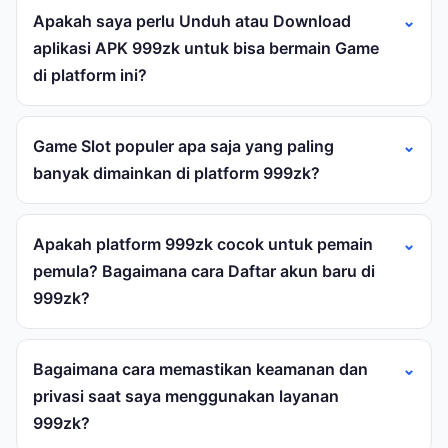
Apakah saya perlu Unduh atau Download
aplikasi APK 999zk untuk bisa bermain Game
di platform ini?
Game Slot populer apa saja yang paling
banyak dimainkan di platform 999zk?
Apakah platform 999zk cocok untuk pemain
pemula? Bagaimana cara Daftar akun baru di
999zk?
Bagaimana cara memastikan keamanan dan
privasi saat saya menggunakan layanan
999zk?