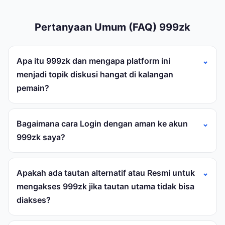
Pertanyaan Umum (FAQ) 999zk
Apa itu 999zk dan mengapa platform ini
menjadi topik diskusi hangat di kalangan
pemain?
Bagaimana cara Login dengan aman ke akun
999zk saya?
Apakah ada tautan alternatif atau Resmi untuk
mengakses 999zk jika tautan utama tidak bisa
diakses?